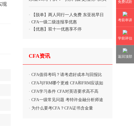
免费试听
实现
力打包购、秒杀优惠享不停
· 【脱单】两人同行一人免费 东亚祝早日
考前串讲
脱单
· CFA一级二级连报享优惠
· 【优惠】双十一优惠享不停
学前评估
CFA资讯
返回顶部
· CFA值得考吗？请考虑好成本与回报比
· CFA与FRM哪个更难 CFA和FRM应该如
何选择
· CFA学习条件 CFA对英语要求高不高
· CFA一级常见问题 考特许金融分析师途
中难题
· 为什么要考CFA？CFA证书含金量