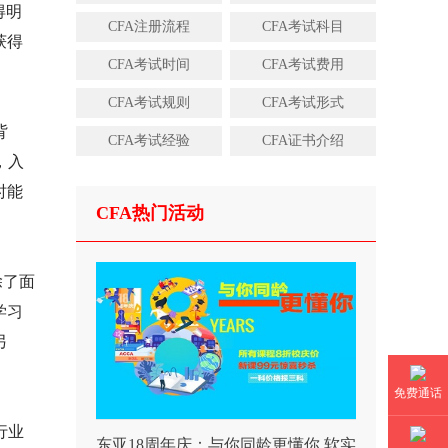
得明
CFA注册流程
CFA考试科目
获得
CFA考试时间
CFA考试费用
CFA考试规则
CFA考试形式
背
CFA考试经验
CFA证书介绍
，入
时能
CFA热门活动
除了面
学习
另
免费通话
行业
东亚18周年庆：与你同龄更懂你 软实